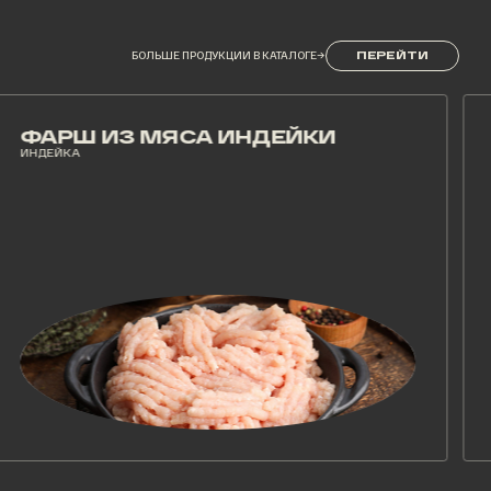
БОЛЬШЕ ПРОДУКЦИИ В КАТАЛОГЕ
→
ПЕРЕЙТИ
РШ ИЗ МЯСА ИНДЕЙКИ
ФА
ЙКА
ИНДЕЙ