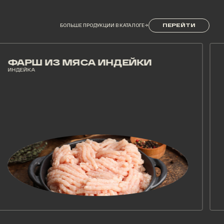
БОЛЬШЕ ПРОДУКЦИИ В КАТАЛОГЕ
→
ПЕРЕЙТИ
АРШ ИЗ МЯСА ИНДЕЙКИ
ФА
ЕЙКА
ИНДЕЙ